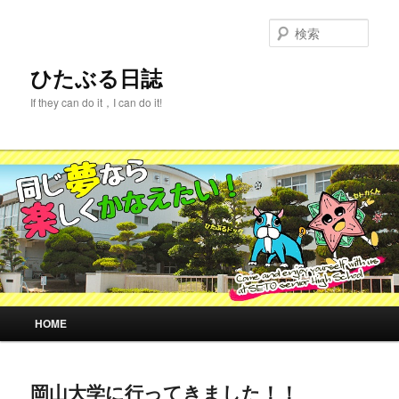
メ
サ
イ
ブ
検
ン
コ
索
コ
ン
ひたぶる日誌
ン
テ
If they can do it，I can do it!
テ
ン
ン
ツ
ツ
へ
へ
移
移
動
動
メ
HOME
イ
ン
メ
岡山大学に行ってきました！！
ニ