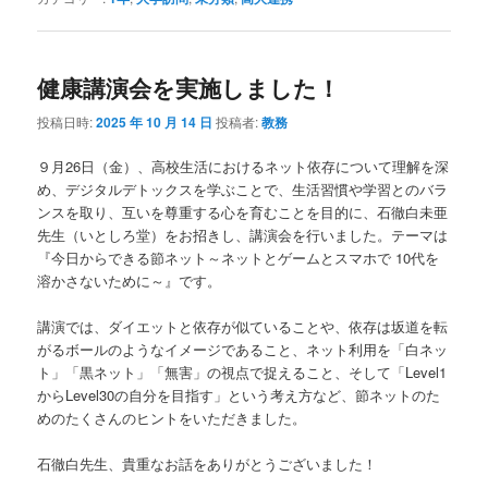
健康講演会を実施しました！
投稿日時:
2025 年 10 月 14 日
投稿者:
教務
９月26日（金）、高校生活におけるネット依存について理解を深
め、デジタルデトックスを学ぶことで、生活習慣や学習とのバラ
ンスを取り、互いを尊重する心を育むことを目的に、石徹白未亜
先生（いとしろ堂）をお招きし、講演会を行いました。テーマは
『今日からできる節ネット～ネットとゲームとスマホで 10代を
溶かさないために～』です。
講演では、ダイエットと依存が似ていることや、依存は坂道を転
がるボールのようなイメージであること、ネット利用を「白ネッ
ト」「黒ネット」「無害」の視点で捉えること、そして「Level1
からLevel30の自分を目指す」という考え方など、節ネットのた
めのたくさんのヒントをいただきました。
石徹白先生、貴重なお話をありがとうございました！