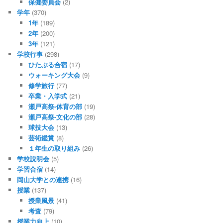
保健委員会
(2)
学年
(370)
1年
(189)
2年
(200)
3年
(121)
学校行事
(298)
ひたぶる合宿
(17)
ウォーキング大会
(9)
修学旅行
(77)
卒業・入学式
(21)
瀬戸高祭-体育の部
(19)
瀬戸高祭-文化の部
(28)
球技大会
(13)
芸術鑑賞
(8)
１年生の取り組み
(26)
学校説明会
(5)
学習合宿
(14)
岡山大学との連携
(16)
授業
(137)
授業風景
(41)
考査
(79)
授業力向上
(10)