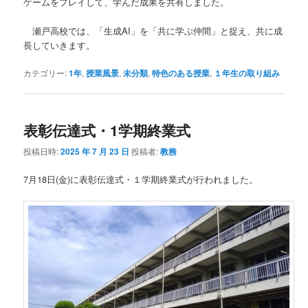
ゲームをプレイして、学んだ成果を共有しました。
瀬戸高校では、「生成AI」を「共に学ぶ仲間」と捉え、共に成
長していきます。
カテゴリー:
1年
,
授業風景
,
未分類
,
特色のある授業
,
１年生の取り組み
表彰伝達式・1学期終業式
投稿日時:
2025 年 7 月 23 日
投稿者:
教務
7月18日(金)に表彰伝達式・１学期終業式が行われました。