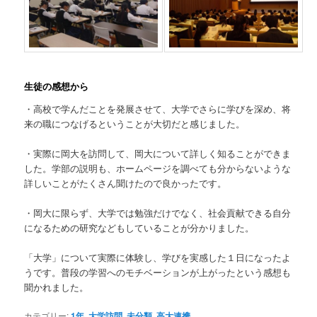
生徒の感想から
・高校で学んだことを発展させて、大学でさらに学びを深め、将
来の職につなげるということが大切だと感じました。
・実際に岡大を訪問して、岡大について詳しく知ることができま
した。学部の説明も、ホームページを調べても分からないような
詳しいことがたくさん聞けたので良かったです。
・岡大に限らず、大学では勉強だけでなく、社会貢献できる自分
になるための研究などもしていることが分かりました。
「大学」について実際に体験し、学びを実感した１日になったよ
うです。普段の学習へのモチベーションが上がったという感想も
聞かれました。
カテゴリー:
1年
,
大学訪問
,
未分類
,
高大連携